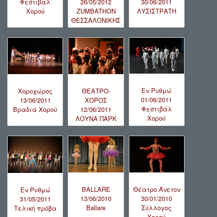
Φεστιβάλ
26/05/2012
30/06/2011
Χορού
ZUMBATHON
ΛΥΣΙΣΤΡΑΤΗ
ΘΕΣΣΑΛΟΝΙΚΗΣ
Εν Ρυθμώ
Χοροχώρος
ΘΕΑΤΡΟ-
01/06/2011
13/06/2011
ΧΟΡΟΣ
Φεστιβάλ
Βραδιά Χορού
12/06/2011
Χορού
ΛΟΥΝΑ ΠΑΡΚ
BALLARE
Θέατρο Άνετον
Εν Ρυθμώ
13/06/2010
30/01/2010
31/05/2011
Ballare
Σύλλογος
Τελική πρόβα
Χορού