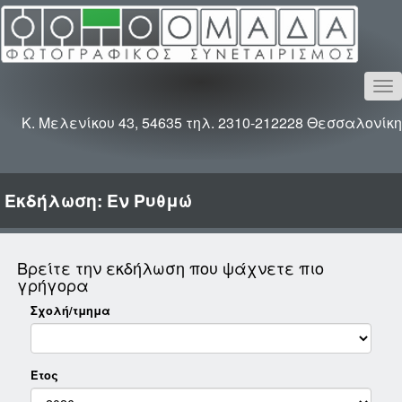
To
na
Κ. Μελενίκου 43, 54635 τηλ. 2310-212228 Θεσσαλονίκη
Εκδήλωση: Εν Ρυθμώ
Βρείτε την εκδήλωση που ψάχνετε πιο
γρήγορα
Σχολή/τμημα
Έτος