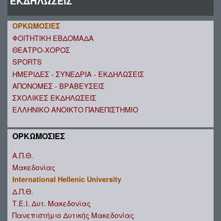
ΕΚΔΗΛΩΣΕΙΣ
ΟΡΚΩΜΟΣΙΕΣ
ΦΟΙΤΗΤΙΚΗ ΕΒΔΟΜΑΔΑ
ΘΕΑΤΡΟ-ΧΟΡΟΣ
SPORTS
ΗΜΕΡΙΔΕΣ - ΣΥΝΕΔΡΙΑ - ΕΚΔΗΛΩΣΕΙΣ
ΑΠΟΝΟΜΕΣ - ΒΡΑΒΕΥΣΕΙΣ
ΣΧΟΛΙΚΕΣ ΕΚΔΗΛΩΣΕΙΣ
ΕΛΛΗΝΙΚΟ ΑΝΟΙΚΤΟ ΠΑΝΕΠΙΣΤΗΜΙΟ
ΟΡΚΩΜΟΣΙΕΣ
Α.Π.Θ.
Μακεδονίας
International Hellenic University
Δ.Π.Θ.
Τ.Ε.Ι. Δυτ. Μακεδονίας
Πανεπιστήμιο Δυτικής Μακεδονίας