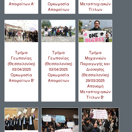
Αποφοίτων A'
Ορκωμοσία
Μεταπτυχιακών
Αποφοίτων
Τίτλων
Τμήμα
Τμήμα
Τμήμα
Γεωπονίας
Γεωπονίας
Μηχανικών
(Θεσσαλονίκη)
(Θεσσαλονίκη)
Παραγωγής και
03/04/2025
03/04/2025
Διοίκησης
Ορκωμοσία
Ορκωμοσία
(Θεσσαλονίκη)
Αποφοίτων Β'
Αποφοίτων
29/03/2025
Απονομή
Μεταπτυχιακών
Τίτλων B'