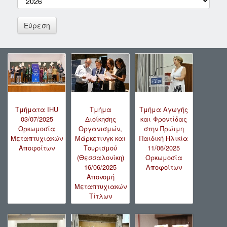
Τμήματα IHU
Τμήμα
Τμήμα Αγωγής
03/07/2025
Διοίκησης
και Φροντίδας
Ορκωμοσία
Οργανισμών,
στην Πρώιμη
Μεταπτυχιακών
Μάρκετινγκ και
Παιδική Ηλικία
Αποφοίτων
Τουρισμού
11/06/2025
(Θεσσαλονίκη)
Ορκωμοσία
16/06/2025
Αποφοίτων
Απονομή
Μεταπτυχιακών
Τίτλων