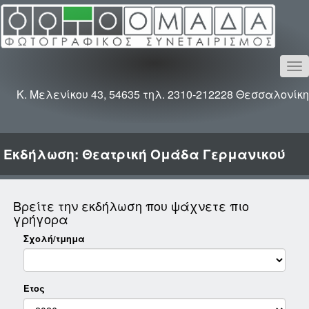
To
na
Κ. Μελενίκου 43, 54635 τηλ. 2310-212228 Θεσσαλονίκη
Εκδήλωση: Θεατρική Ομάδα Γερμανικού
Βρείτε την εκδήλωση που ψάχνετε πιο
γρήγορα
Σχολή/τμημα
Έτος