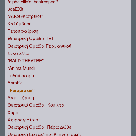
"alpha ville's theatrospect"
6daEXIt
"Αμφιθεατρικοί"
Κολύμβηση
Πετοσφαίριση
Θεατρική Ομάδα ΤΕΙ
Θεατρική Ομάδα Γερμανικού
Συναυλία
"BALD THEATRE"
"Anima Mundi"
Ποδόσφαιρο
Aerobic
"Parapraxis"
Αντιπτέριση
Θεατρικό Ομάδα "Κουϊντα"
Χορός
Χειροσφαίριση
Θεατρική Ομάδα "Πέρα Δώθε"
Θεατρική Εργαστήρι Κτηνιατρικής