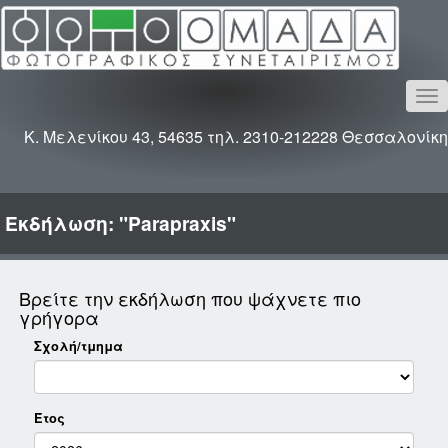
To
na
Κ. Μελενίκου 43, 54635 τηλ. 2310-212228 Θεσσαλονίκη
Εκδήλωση: "Parapraxis"
Βρείτε την εκδήλωση που ψάχνετε πιο
γρήγορα
Σχολή/τμημα
Έτος