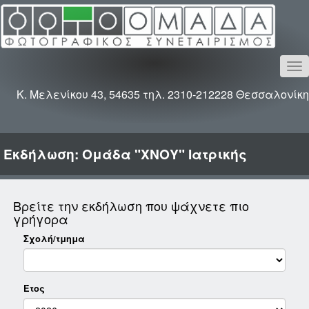
To
na
Κ. Μελενίκου 43, 54635 τηλ. 2310-212228 Θεσσαλονίκη
Εκδήλωση: Ομάδα "ΧΝΟΥ" Ιατρικής
Βρείτε την εκδήλωση που ψάχνετε πιο
γρήγορα
Σχολή/τμημα
Έτος