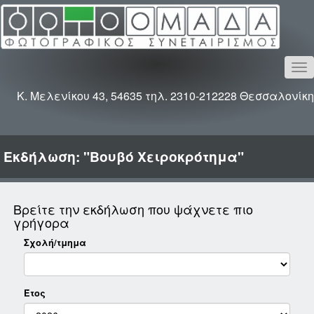
To
na
Κ. Μελενίκου 43, 54635 τηλ. 2310-212228 Θεσσαλονίκη
Εκδήλωση: "Βουβό Χειροκρότημα"
Βρείτε την εκδήλωση που ψάχνετε πιο
γρήγορα
Σχολή/τμημα
Έτος