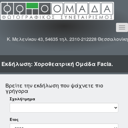
To
na
Κ. Μελενίκου 43, 54635 τηλ. 2310-212228 Θεσσαλονίκη
Εκδήλωση: Χοροθεατρική Ομάδα Facia.
Βρείτε την εκδήλωση που ψάχνετε πιο
γρήγορα
Σχολή/τμημα
Έτος