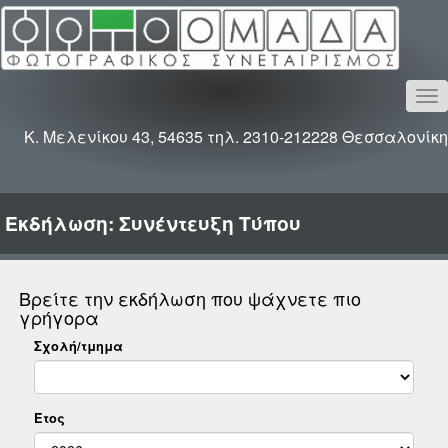
To
na
Κ. Μελενίκου 43, 54635 τηλ. 2310-212228 Θεσσαλονίκη
Εκδήλωση: Συνέντευξη Τύπου
Βρείτε την εκδήλωση που ψάχνετε πιο
γρήγορα
Σχολή/τμημα
Έτος